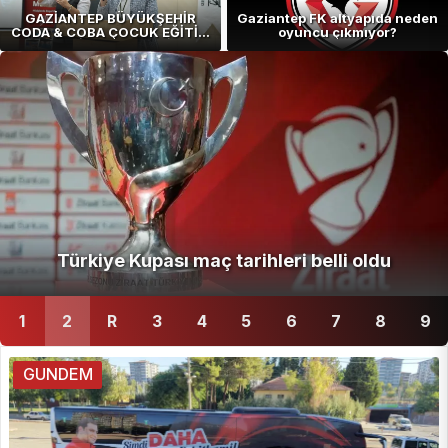
GAZİANTEP BÜYÜKŞEHİR
Gaziantep FK altyapıda neden
CODA & COBA ÇOCUK EĞİTİM
oyuncu çıkmıyor?
MERKEZİ'NDE MEZUNİYET
HEYECANI
1
2
R
3
4
5
6
7
8
9
GUNDEM