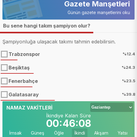
Gazete Manşetleri
Günün gazete manşetlerini oku
Bu sene hangi takım şampiyon olur?
Şampiyonluğa ulaşacak takımı tahmin edebilirsin.
Trabzonspor
%12.4
Beşiktaş
%24.3
Fenerbahçe
%23.5
Galatasaray
%39.8
NAMAZ VAKİTLERİ
İkindiye Kalan Süre
00:46:06
İmsak
Güneş
Öğle
İkindi
Akşam
Yatsı