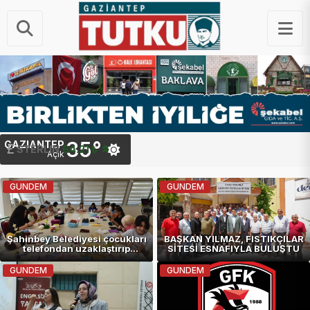
35°
GAZIANTEP
G.ALTIN
STERLIN
6,524.20 ₺
64.21 ₺
Açık
GUNDEM
GUNDEM
Şahinbey Belediyesi çocukları
BAŞKAN YILMAZ, FISTIKÇILAR
telefondan uzaklaştırıp
SİTESİ ESNAFIYLA BULUŞTU
üretime teşvik ediyor
GUNDEM
GUNDEM