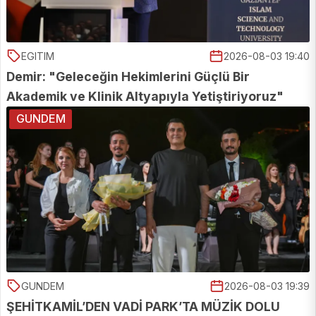
EGITIM
2026-08-03 19:40
Demir: "Geleceğin Hekimlerini Güçlü Bir
Akademik ve Klinik Altyapıyla Yetiştiriyoruz"
GUNDEM
GUNDEM
2026-08-03 19:39
ŞEHİTKAMİL’DEN VADİ PARK’TA MÜZİK DOLU