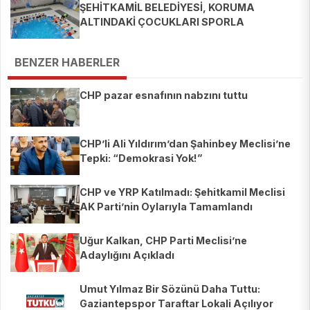
ŞEHİTKAMİL BELEDİYESİ, KORUMA
ALTINDAKİ ÇOCUKLARI SPORLA
BULUŞTURUYOR
BENZER HABERLER
CHP pazar esnafının nabzını tuttu
CHP’li Ali Yıldırım’dan Şahinbey Meclisi’ne
Tepki: “Demokrasi Yok!”
CHP ve YRP Katılmadı: Şehitkamil Meclisi
AK Parti’nin Oylarıyla Tamamlandı
Uğur Kalkan, CHP Parti Meclisi’ne
Adaylığını Açıkladı
Umut Yılmaz Bir Sözünü Daha Tuttu:
Gaziantepspor Taraftar Lokali Açılıyor