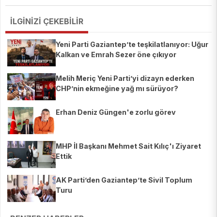
İLGİNİZİ ÇEKEBİLİR
Yeni Parti Gaziantep’te teşkilatlanıyor: Uğur
Kalkan ve Emrah Sezer öne çıkıyor
Melih Meriç Yeni Parti’yi dizayn ederken
CHP’nin ekmeğine yağ mı sürüyor?
Erhan Deniz Güngen'e zorlu görev
MHP İl Başkanı Mehmet Sait Kılıç'ı Ziyaret
Ettik
AK Parti’den Gaziantep’te Sivil Toplum
Turu