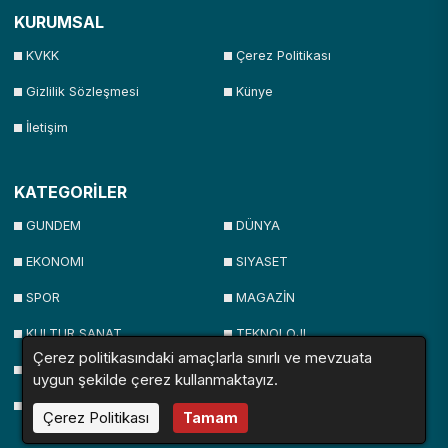
KURUMSAL
KVKK
Çerez Politikası
Gizlilik Sözleşmesi
Künye
İletişim
KATEGORİLER
GUNDEM
DÜNYA
EKONOMI
SIYASET
SPOR
MAGAZİN
KULTUR SANAT
TEKNOLOJI
Çerez politikasındaki amaçlarla sınırlı ve mevzuata
SAĞLIK
EGITIM
uygun şekilde çerez kullanmaktayız.
OTOMOBİL
Çerez Politikası
Tamam