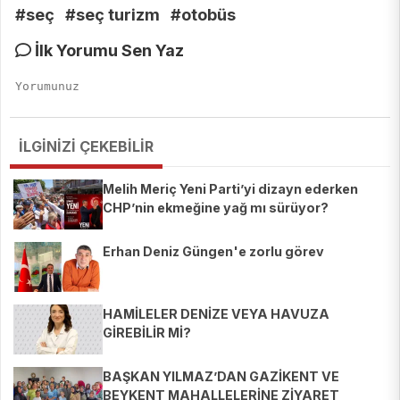
#seç
#seç turizm
#otobüs
İlk Yorumu Sen Yaz
İLGİNİZİ ÇEKEBİLİR
Melih Meriç Yeni Parti’yi dizayn ederken
CHP’nin ekmeğine yağ mı sürüyor?
Erhan Deniz Güngen'e zorlu görev
HAMİLELER DENİZE VEYA HAVUZA
GİREBİLİR Mİ?
BAŞKAN YILMAZ’DAN GAZİKENT VE
BEYKENT MAHALLELERİNE ZİYARET