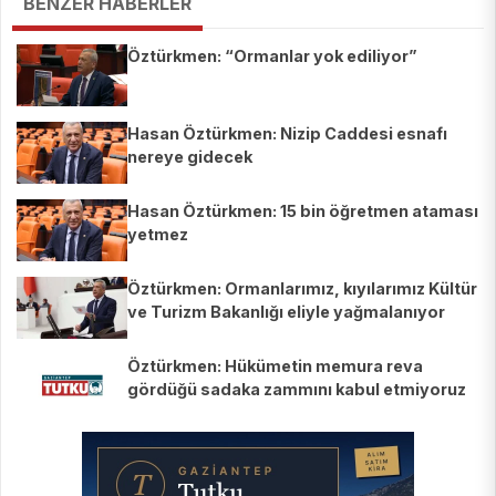
BENZER HABERLER
Öztürkmen: “Ormanlar yok ediliyor”
Hasan Öztürkmen: Nizip Caddesi esnafı
nereye gidecek
Hasan Öztürkmen: 15 bin öğretmen ataması
yetmez
Öztürkmen: Ormanlarımız, kıyılarımız Kültür
ve Turizm Bakanlığı eliyle yağmalanıyor
Öztürkmen: Hükümetin memura reva
gördüğü sadaka zammını kabul etmiyoruz