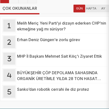
ÇOK OKUNANLAR
GÜN
HAFTA
AY
Melih Meriç Yeni Parti’yi dizayn ederken CHP’nin
ekmeğine yağ mı sürüyor?
Erhan Deniz Güngen'e zorlu görev
MHP İl Başkanı Mehmet Sait Kılıç'ı Ziyaret Ettik
BÜYÜKŞEHİR ÇÖP DEPOLAMA SAHASINDA
ORGANİK ÜRETİMLE YILDA 28 TON HASAT
YAPIYOR
Sanko’dan robotik cerrahi ile diz protez