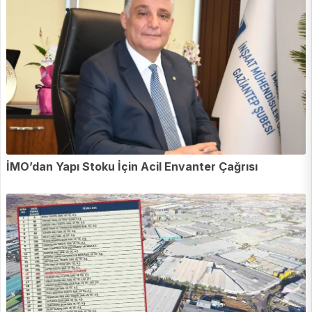
İMO’dan Yapı Stoku İçin Acil Envanter Çağrısı