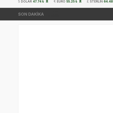
DOLAR
47.74 ₺
EURO
55.25 ₺
STERLIN
64.48
SON DAKİKA