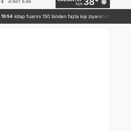
38°
 $
BİST
0.00
Açık
kitap fuarını 150 binden fazla kişi ziyaret etti
San
:54
19:42