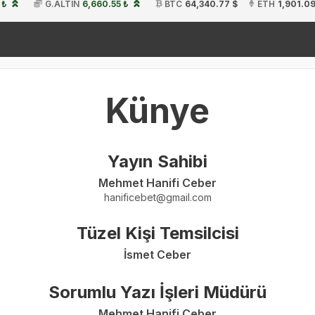
 ₺
G.ALTIN
6,660.55 ₺
BTC
64,340.77 $
ETH
1,901.09
19
Künye
Yayın Sahibi
Mehmet Hanifi Ceber
hanificebet@gmail.com
Tüzel Kişi Temsilcisi
İsmet Ceber
Sorumlu Yazı İşleri Müdürü
Mehmet Hanifi Ceber