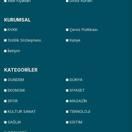
Altın Fiyatları
Döviz Kurları
KURUMSAL
KVKK
Çerez Politikası
Gizlilik Sözleşmesi
Künye
İletişim
KATEGORİLER
GUNDEM
DÜNYA
EKONOMI
SIYASET
SPOR
MAGAZİN
KULTUR SANAT
TEKNOLOJI
SAĞLIK
EGITIM