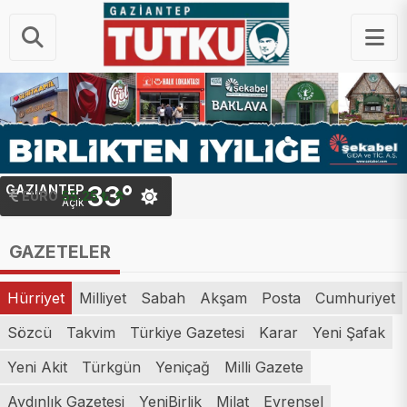
33°
GAZIANTEP
EURO
55.25 ₺
Açık
GAZETELER
Hürriyet
Milliyet
Sabah
Akşam
Posta
Cumhuriyet
Sözcü
Takvim
Türkiye Gazetesi
Karar
Yeni Şafak
Yeni Akit
Türkgün
Yeniçağ
Milli Gazete
Aydınlık Gazetesi
YeniBirlik
Milat
Evrensel