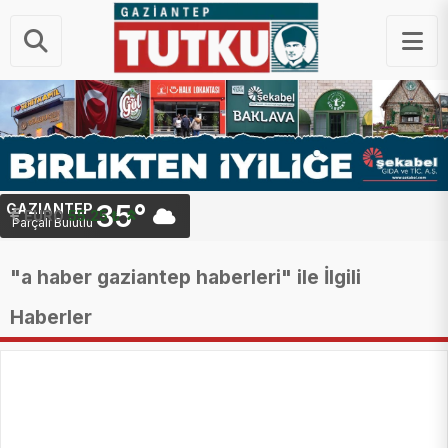
35°
GAZIANTEP
STERLIN
64.48 ₺
EURO
55.25 ₺
Parçalı Bulutlu
"a haber gaziantep haberleri" ile İlgili
Haberler