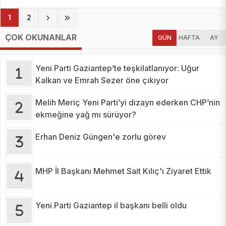
(current)
1
2
ÇOK OKUNANLAR
GÜN
HAFTA
AY
Yeni Parti Gaziantep’te teşkilatlanıyor: Uğur
Kalkan ve Emrah Sezer öne çıkıyor
Melih Meriç Yeni Parti’yi dizayn ederken CHP’nin
ekmeğine yağ mı sürüyor?
Erhan Deniz Güngen'e zorlu görev
MHP İl Başkanı Mehmet Sait Kılıç'ı Ziyaret Ettik
Yeni Parti Gaziantep il başkanı belli oldu