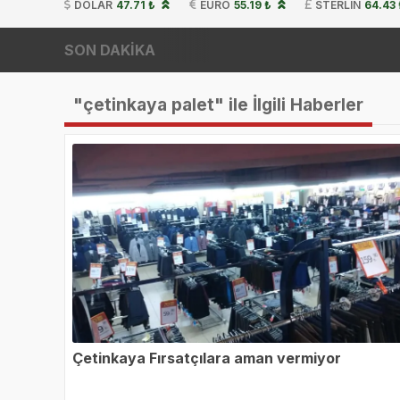
DOLAR
47.71 ₺
EURO
55.19 ₺
STERLIN
64.43 
SON DAKİKA
"çetinkaya palet" ile İlgili Haberler
Çetinkaya Fırsatçılara aman vermiyor