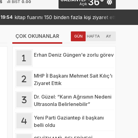
36°
 $
BİST
0.00
Açık
kitap fuarını 150 binden fazla kişi ziyaret etti
Sank
54
19:42
ÇOK OKUNANLAR
GÜN
HAFTA
AY
Erhan Deniz Güngen'e zorlu görev
MHP İl Başkanı Mehmet Sait Kılıç'ı
Ziyaret Ettik
Dr. Güzel: “Karın Ağrısının Nedeni
Ultrasonla Belirlenebilir”
Yeni Parti Gaziantep il başkanı
belli oldu