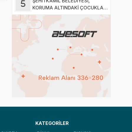
ŞEHİTKAMİL BELEDİYESİ,
KORUMA ALTINDAKİ ÇOCUKLARI
SPORLA BULUŞTURUYOR
KATEGORİLER