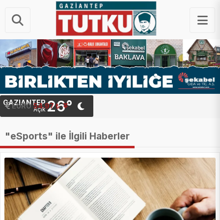
26°
GAZIANTEP
STERLIN
64.20 ₺
EURO
54.97 ₺
Açık
"eSports" ile İlgili Haberler