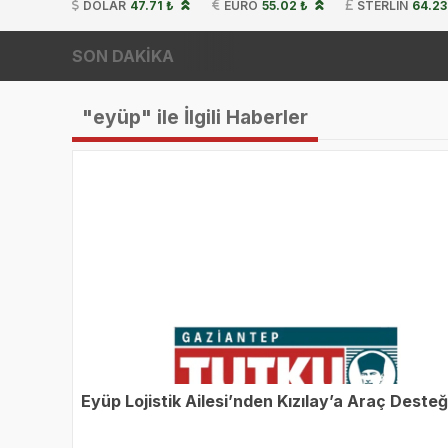
DOLAR
47.71 ₺
EURO
55.02 ₺
STERLIN
64.23
SON DAKİKA
"eyüp" ile İlgili Haberler
Eyüp Lojistik Ailesi’nden Kızılay’a Araç Desteğ