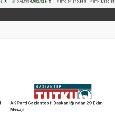
 ₺
G.ALTIN
6,582.92 ₺
BTC
64,340.14 $
ETH
1,890.83
19:
i
AK Parti Gaziantep İl Başkanlığı ndan 29 Ekim
Mesajı