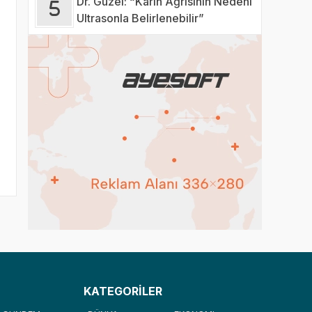
Dr. Güzel: “Karın Ağrısının Nedeni
Ultrasonla Belirlenebilir”
KATEGORİLER