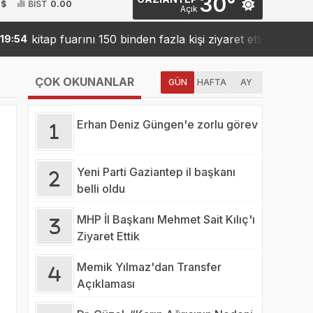
30°
 $
BİST
0.00
Açık
kitap fuarını 150 binden fazla kişi ziyaret etti
Sank
54
19:42
ÇOK OKUNANLAR
GÜN
HAFTA
AY
Erhan Deniz Güngen'e zorlu görev
Yeni Parti Gaziantep il başkanı
belli oldu
MHP İl Başkanı Mehmet Sait Kılıç'ı
Ziyaret Ettik
Memik Yılmaz'dan Transfer
Açıklaması