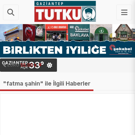
33°
GAZIANTEP
STERLIN
EURO
64.20 ₺
55.00 ₺
Açık
"fatma şahin" ile İlgili Haberler