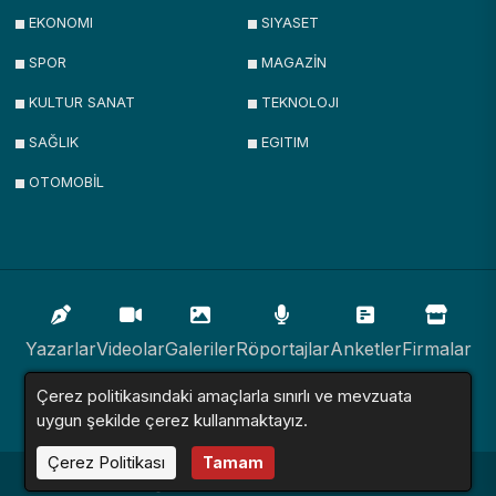
EKONOMI
SIYASET
SPOR
MAGAZİN
KULTUR SANAT
TEKNOLOJI
SAĞLIK
EGITIM
OTOMOBİL
Yazarlar
Videolar
Galeriler
Röportajlar
Anketler
Firmalar
Çerez politikasındaki amaçlarla sınırlı ve mevzuata
İlanlar
Resmi İlanlar
Sitemap
uygun şekilde çerez kullanmaktayız.
Çerez Politikası
Tamam
Haber Sitesi © 2016 - 2024. Tüm Hakları Saklıdır.