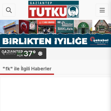
37°
GAZIANTEP
STERLIN
EURO
55.25 ₺
64.48 ₺
Açık
"fk" ile İlgili Haberler