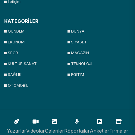
İletişim
KATEGORİLER
GUNDEM
DÜNYA
EKONOMI
SIYASET
SPOR
MAGAZİN
KULTUR SANAT
TEKNOLOJI
SAĞLIK
EGITIM
OTOMOBİL
Yazarlar
Videolar
Galeriler
Röportajlar
Anketler
Firmalar