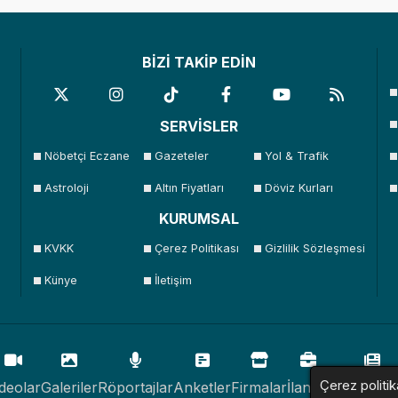
BİZİ TAKİP EDİN
SERVİSLER
Nöbetçi Eczane
Gazeteler
Yol & Trafik
Astroloji
Altın Fiyatları
Döviz Kurları
KURUMSAL
KVKK
Çerez Politikası
Gizlilik Sözleşmesi
Künye
İletişim
Çerez politik
deolar
Galeriler
Röportajlar
Anketler
Firmalar
İlanlar
Resmi İlan