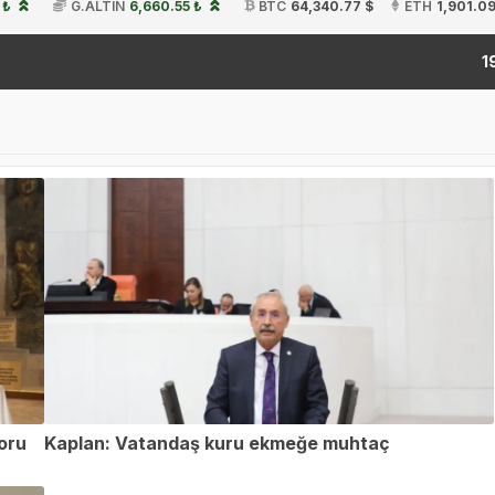
 ₺
G.ALTIN
6,660.55 ₺
BTC
64,340.77 $
ETH
1,901.09
ki
19:54
oru
Kaplan: Vatandaş kuru ekmeğe muhtaç