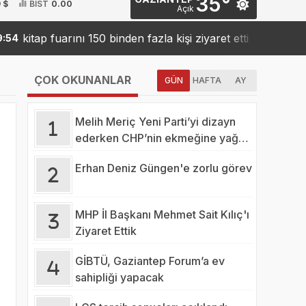
35°
 $
BİST
0.00
Açık
tap fuarını 150 binden fazla kişi ziyaret etti
Sanko’dan
19:42
ÇOK OKUNANLAR
GÜN
HAFTA
AY
Melih Meriç Yeni Parti’yi dizayn
ederken CHP’nin ekmeğine yağ
mı sürüyor?
Erhan Deniz Güngen'e zorlu görev
MHP İl Başkanı Mehmet Sait Kılıç'ı
Ziyaret Ettik
GİBTÜ, Gaziantep Forum’a ev
sahipliği yapacak