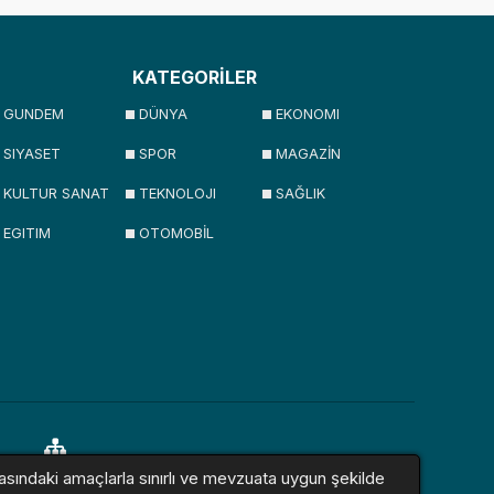
KATEGORİLER
GUNDEM
DÜNYA
EKONOMI
SIYASET
SPOR
MAGAZİN
KULTUR SANAT
TEKNOLOJI
SAĞLIK
EGITIM
OTOMOBİL
asındaki amaçlarla sınırlı ve mevzuata uygun şekilde
lar
Sitemap