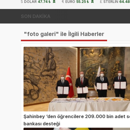
DOLAR
47.74 ₺
EURO
55.25 ₺
STERLIN
64.48
SON DAKİKA
"foto galeri" ile İlgili Haberler
Şahinbey ‘den öğrencilere 209.000 bin adet s
bankası desteği