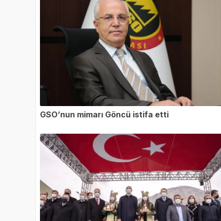
GSO’nun mimarı Göncü istifa etti