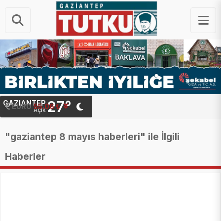
27°
GAZIANTEP
STERLIN
EURO
64.34 ₺
55.06 ₺
Açık
"gaziantep 8 mayıs haberleri" ile İlgili
Haberler