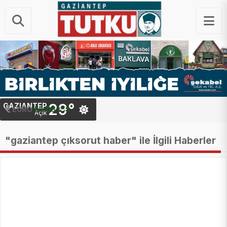
29°
GAZIANTEP
STERLIN
64.22 ₺
EURO
55.08 ₺
Açık
"gaziantep çıksorut haber" ile İlgili Haberler