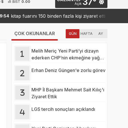
37°
 $
BİST
0.00
Açık
kitap fuarını 150 binden fazla kişi ziyaret etti
Sanko’
19:42
ÇOK OKUNANLAR
GÜN
HAFTA
AY
Melih Meriç Yeni Parti’yi dizayn
ederken CHP’nin ekmeğine yağ
mı sürüyor?
Erhan Deniz Güngen'e zorlu görev
MHP İl Başkanı Mehmet Sait Kılıç'ı
Ziyaret Ettik
LGS tercih sonuçları açıklandı