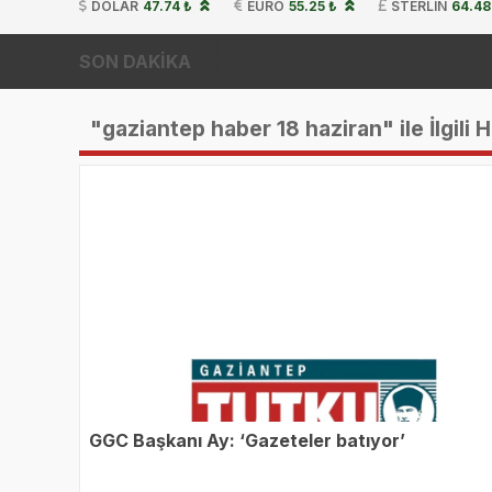
DOLAR
47.74 ₺
EURO
55.25 ₺
STERLIN
64.48
SON DAKİKA
"gaziantep haber 18 haziran" ile İlgili 
GGC Başkanı Ay: ‘Gazeteler batıyor’