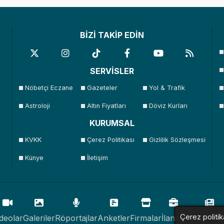
BİZİ TAKİP EDİN
SERVİSLER
Nöbetçi Eczane
Gazeteler
Yol & Trafik
Astroloji
Altın Fiyatları
Döviz Kurları
KURUMSAL
KVKK
Çerez Politikası
Gizlilik Sözleşmesi
Künye
İletişim
Çerez politik
deolar
Galeriler
Röportajlar
Anketler
Firmalar
İlanlar
Resmi İlan