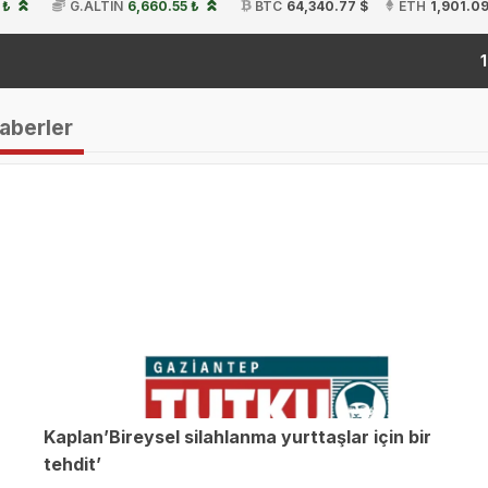
 ₺
G.ALTIN
6,660.55 ₺
BTC
64,340.77 $
ETH
1,901.09
19:54
Haberler
Kaplan’Bireysel silahlanma yurttaşlar için bir
tehdit’