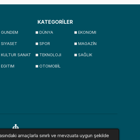
KATEGORİLER
GUNDEM
DÜNYA
EKONOMI
SIYASET
SPOR
MAGAZİN
KULTUR SANAT
TEKNOLOJI
SAĞLIK
EGITIM
OTOMOBİL
asındaki amaçlarla sınırlı ve mevzuata uygun şekilde
lar
Sitemap