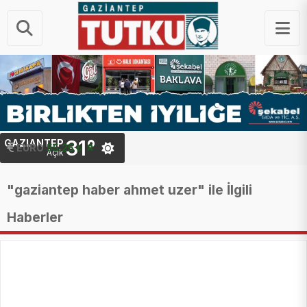
31°
GAZIANTEP
STERLIN
64.48 ₺
EURO
55.25 ₺
Açık
"gaziantep haber ahmet uzer" ile İlgili
Haberler