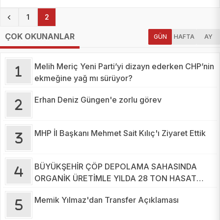
(current)
1
2
ÇOK OKUNANLAR
GÜN
HAFTA
AY
Melih Meriç Yeni Parti’yi dizayn ederken CHP’nin
ekmeğine yağ mı sürüyor?
Erhan Deniz Güngen'e zorlu görev
MHP İl Başkanı Mehmet Sait Kılıç'ı Ziyaret Ettik
BÜYÜKŞEHİR ÇÖP DEPOLAMA SAHASINDA
ORGANİK ÜRETİMLE YILDA 28 TON HASAT
YAPIYOR
Memik Yılmaz'dan Transfer Açıklaması