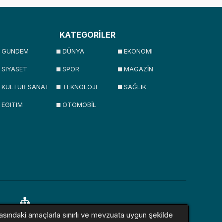
KATEGORİLER
GUNDEM
DÜNYA
EKONOMI
SIYASET
SPOR
MAGAZİN
KULTUR SANAT
TEKNOLOJI
SAĞLIK
EGITIM
OTOMOBİL
asındaki amaçlarla sınırlı ve mevzuata uygun şekilde
lar
Sitemap