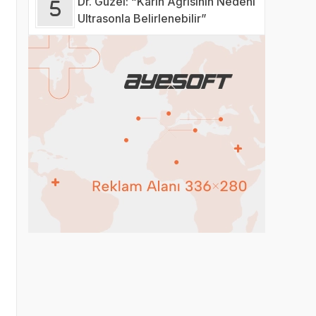
Dr. Güzel: “Karın Ağrısının Nedeni
Ultrasonla Belirlenebilir”