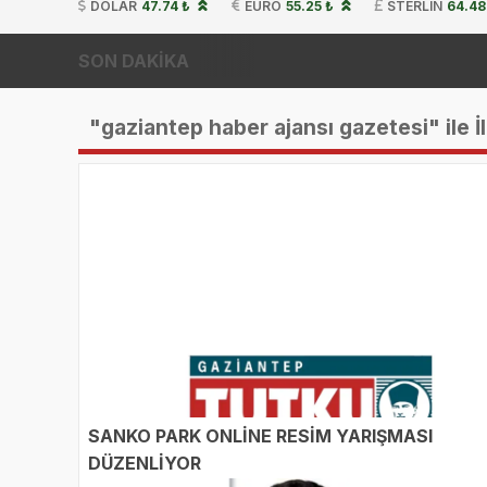
DOLAR
47.74 ₺
EURO
55.25 ₺
STERLIN
64.48
SON DAKİKA
"gaziantep haber ajansı gazetesi" ile İl
SANKO PARK ONLİNE RESİM YARIŞMASI
DÜZENLİYOR