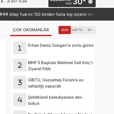
30°
 $
BİST
0.00
Açık
itap fuarını 150 binden fazla kişi ziyaret etti
Sanko’d
19:42
ÇOK OKUNANLAR
GÜN
HAFTA
AY
Erhan Deniz Güngen'e zorlu görev
MHP İl Başkanı Mehmet Sait Kılıç'ı
Ziyaret Ettik
GİBTÜ, Gaziantep Forum’a ev
sahipliği yapacak
Şehitkâmil belediyesine dev
bütçe: