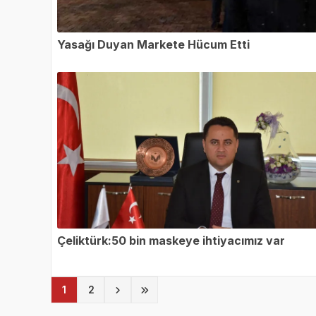
Yasağı Duyan Markete Hücum Etti
Çeliktürk:50 bin maskeye ihtiyacımız var
(current)
1
2