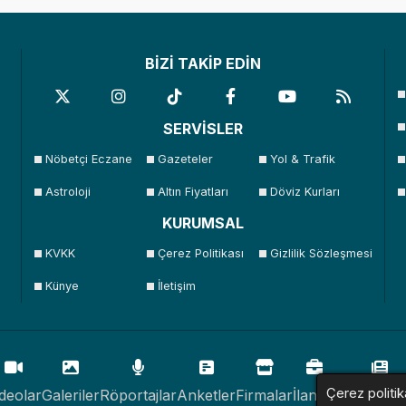
BİZİ TAKİP EDİN
SERVİSLER
Nöbetçi Eczane
Gazeteler
Yol & Trafik
Astroloji
Altın Fiyatları
Döviz Kurları
KURUMSAL
KVKK
Çerez Politikası
Gizlilik Sözleşmesi
Künye
İletişim
Çerez politik
deolar
Galeriler
Röportajlar
Anketler
Firmalar
İlanlar
Resmi İlan