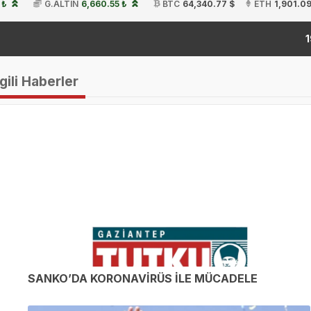
 ₺
G.ALTIN
6,660.55 ₺
BTC
64,340.77 $
ETH
1,901.09
k
19:54
gili Haberler
SANKO’DA KORONAVİRÜS İLE MÜCADELE