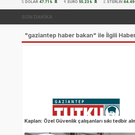
DOLAR
47.71 ₺
EURO
55.23 ₺
STERLIN
64.49
SON DAKİKA
"gaziantep haber bakan" ile İlgili Habe
Kaplan: Özel Güvenlik çalışanları sıkı tedbir al