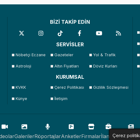
BİZİ TAKİP EDİN
SERVİSLER
Nöbetçi Eczane
Gazeteler
Yol & Trafik
Astroloji
Altın Fiyatları
Döviz Kurları
KURUMSAL
KVKK
Çerez Politikası
Gizlilik Sözleşmesi
Künye
İletişim
Çerez politik
deolar
Galeriler
Röportajlar
Anketler
Firmalar
İlanlar
Resmi İlan