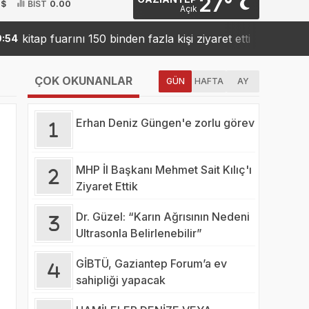
27°
 $
BİST
0.00
Açık
itap fuarını 150 binden fazla kişi ziyaret etti
Sanko’da
19:42
ÇOK OKUNANLAR
GÜN
HAFTA
AY
Erhan Deniz Güngen'e zorlu görev
MHP İl Başkanı Mehmet Sait Kılıç'ı
Ziyaret Ettik
Dr. Güzel: “Karın Ağrısının Nedeni
Ultrasonla Belirlenebilir”
GİBTÜ, Gaziantep Forum’a ev
sahipliği yapacak