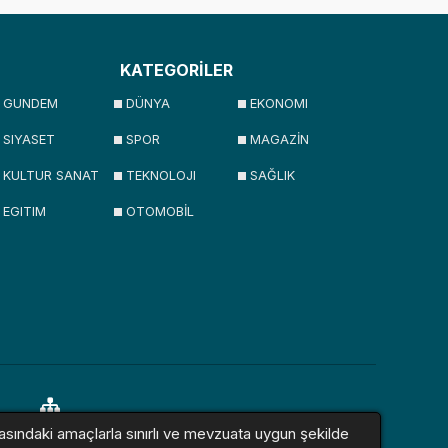
KATEGORİLER
GUNDEM
DÜNYA
EKONOMI
SIYASET
SPOR
MAGAZİN
KULTUR SANAT
TEKNOLOJI
SAĞLIK
EGITIM
OTOMOBİL
asındaki amaçlarla sınırlı ve mevzuata uygun şekilde
lar
Sitemap