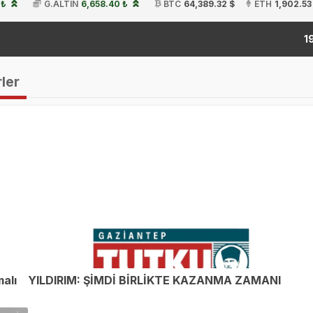
 ₺
G.ALTIN
6,658.40 ₺
BTC
64,389.32 $
ETH
1,902.53
k
19:54
rler
malı
YILDIRIM: ŞİMDİ BİRLİKTE KAZANMA ZAMANI