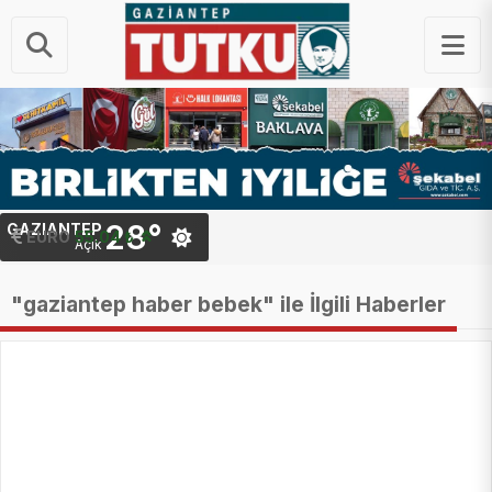
28°
GAZIANTEP
STERLIN
64.25 ₺
EURO
55.04 ₺
Açık
"gaziantep haber bebek" ile İlgili Haberler