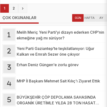
(current)
1
2
ÇOK OKUNANLAR
GÜN
HAFTA
AY
Melih Meriç Yeni Parti’yi dizayn ederken CHP’nin
ekmeğine yağ mı sürüyor?
Yeni Parti Gaziantep’te teşkilatlanıyor: Uğur
Kalkan ve Emrah Sezer öne çıkıyor
Erhan Deniz Güngen'e zorlu görev
MHP İl Başkanı Mehmet Sait Kılıç'ı Ziyaret Ettik
BÜYÜKŞEHİR ÇÖP DEPOLAMA SAHASINDA
ORGANİK ÜRETİMLE YILDA 28 TON HASAT