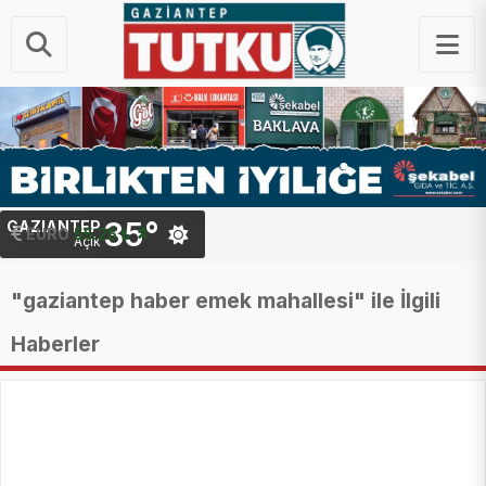
35°
GAZIANTEP
STERLIN
EURO
64.48 ₺
55.25 ₺
Açık
"gaziantep haber emek mahallesi" ile İlgili
Haberler