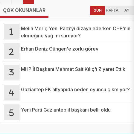
ÇOK OKUNANLAR
GÜN
HAFTA
AY
Melih Meriç Yeni Parti’yi dizayn ederken CHP’nin
ekmeğine yağ mı sürüyor?
Erhan Deniz Güngen'e zorlu görev
MHP İl Başkanı Mehmet Sait Kılıç'ı Ziyaret Ettik
Gaziantep FK altyapıda neden oyuncu çıkmıyor?
Yeni Parti Gaziantep il başkanı belli oldu