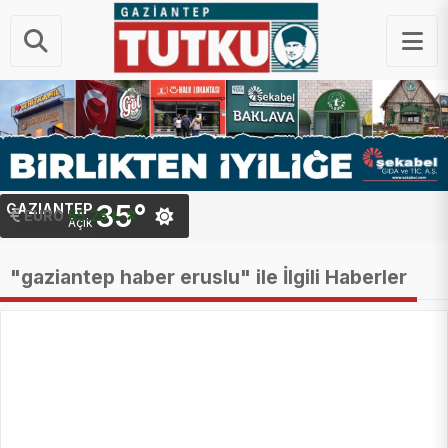
35°
GAZIANTEP
STERLIN
64.48 ₺
EURO
55.25 ₺
Açık
"gaziantep haber eruslu" ile İlgili Haberler