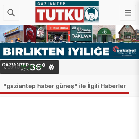
36°
GAZIANTEP
EURO
55.25 ₺
Açık
"gaziantep haber güneş" ile İlgili Haberler