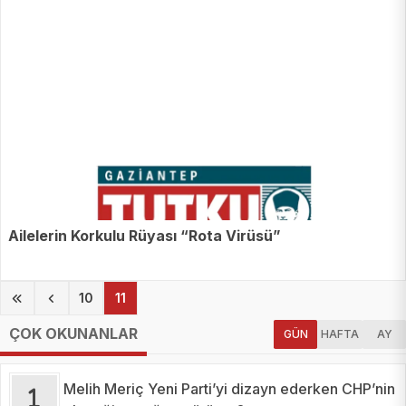
Ailelerin Korkulu Rüyası “Rota Virüsü”
(current)
10
11
ÇOK OKUNANLAR
GÜN
HAFTA
AY
Melih Meriç Yeni Parti’yi dizayn ederken CHP’nin