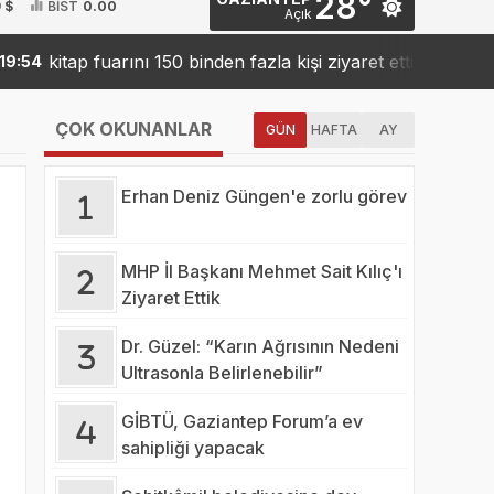
28°
 $
BİST
0.00
Açık
kitap fuarını 150 binden fazla kişi ziyaret etti
Sank
54
19:42
ÇOK OKUNANLAR
GÜN
HAFTA
AY
Erhan Deniz Güngen'e zorlu görev
MHP İl Başkanı Mehmet Sait Kılıç'ı
Ziyaret Ettik
Dr. Güzel: “Karın Ağrısının Nedeni
Ultrasonla Belirlenebilir”
GİBTÜ, Gaziantep Forum’a ev
sahipliği yapacak