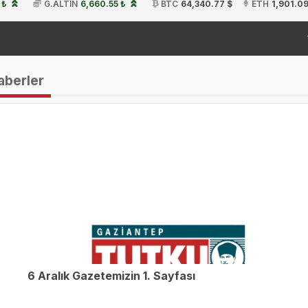
 ₺
G.ALTIN
6,660.55 ₺
BTC
64,340.77 $
ETH
1,901.09
19:
aberler
6 Aralık Gazetemizin 1. Sayfası