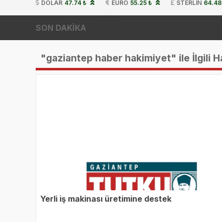
DOLAR
47.74 ₺
EURO
55.25 ₺
STERLIN
64.48
SON DAKİKA
"gaziantep haber hakimiyet" ile İlgili H
Yerli iş makinası üretimine destek