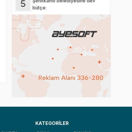
Şehitkâmil belediyesine dev
bütçe:
KATEGORİLER