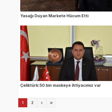
Yasağı Duyan Markete Hücum Etti
Çeliktürk:50 bin maskeye ihtiyacımız var
(current)
1
2