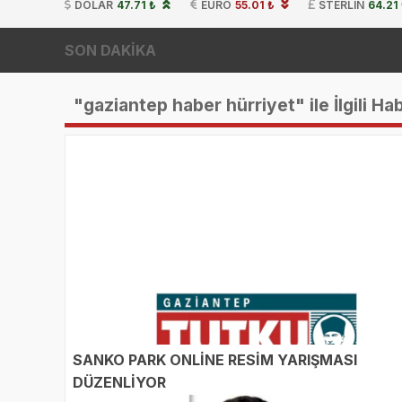
DOLAR
47.71 ₺
EURO
55.01 ₺
STERLIN
64.21
SON DAKİKA
"gaziantep haber hürriyet" ile İlgili Ha
SANKO PARK ONLİNE RESİM YARIŞMASI
DÜZENLİYOR