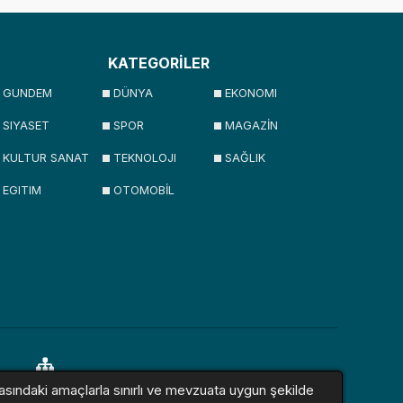
KATEGORİLER
GUNDEM
DÜNYA
EKONOMI
SIYASET
SPOR
MAGAZİN
KULTUR SANAT
TEKNOLOJI
SAĞLIK
EGITIM
OTOMOBİL
asındaki amaçlarla sınırlı ve mevzuata uygun şekilde
lar
Sitemap