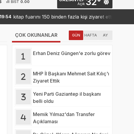
32°
$
BİST
0.00
Açık
kitap fuarını 150 binden fazla kişi ziyaret etti
Sanko’
19:42
ÇOK OKUNANLAR
GÜN
HAFTA
AY
Erhan Deniz Güngen'e zorlu görev
MHP İl Başkanı Mehmet Sait Kılıç'ı
Ziyaret Ettik
Yeni Parti Gaziantep il başkanı
belli oldu
Memik Yılmaz'dan Transfer
Açıklaması