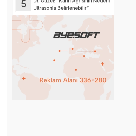
Dr. Güzel: “Karın Ağrısının Nedeni
Ultrasonla Belirlenebilir”