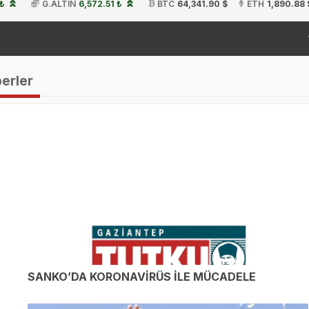
 ₺
G.ALTIN
6,572.51 ₺
BTC
64,341.90 $
ETH
1,890.88 
19:54
berler
SANKO’DA KORONAVİRÜS İLE MÜCADELE