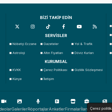
BİZİ TAKİP EDİN
SERVİSLER
Nöbetçi Eczane
Gazeteler
Yol & Trafik
Astroloji
Altın Fiyatları
Döviz Kurları
KURUMSAL
KVKK
Çerez Politikası
Gizlilik Sözleşmesi
Künye
İletişim
Çerez politik
deolar
Galeriler
Röportajlar
Anketler
Firmalar
İlanlar
Resmi İlan