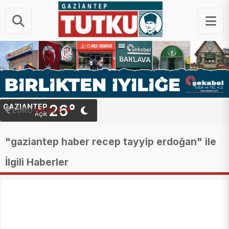
26°
GAZIANTEP
STERLIN
EURO
64.20 ₺
54.97 ₺
Açık
"gaziantep haber recep tayyip erdoğan" ile
İlgili Haberler