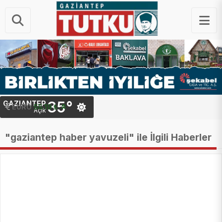
35°
GAZIANTEP
STERLIN
EURO
64.46 ₺
55.19 ₺
Açık
"gaziantep haber yavuzeli" ile İlgili Haberler