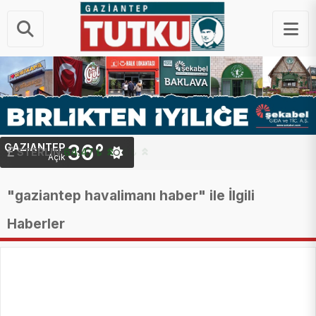
36°
GAZIANTEP
STERLIN
64.47 ₺
Açık
"gaziantep havalimanı haber" ile İlgili
Haberler