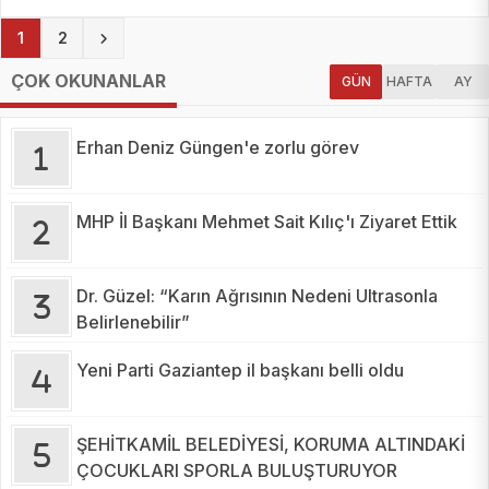
(current)
1
2
ÇOK OKUNANLAR
GÜN
HAFTA
AY
Erhan Deniz Güngen'e zorlu görev
MHP İl Başkanı Mehmet Sait Kılıç'ı Ziyaret Ettik
Dr. Güzel: “Karın Ağrısının Nedeni Ultrasonla
Belirlenebilir”
Yeni Parti Gaziantep il başkanı belli oldu
ŞEHİTKAMİL BELEDİYESİ, KORUMA ALTINDAKİ
ÇOCUKLARI SPORLA BULUŞTURUYOR