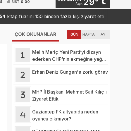
29°
 $
BİST
0.00
Açık
tap fuarını 150 binden fazla kişi ziyaret etti
Sanko’dan
19:42
ÇOK OKUNANLAR
GÜN
HAFTA
AY
Melih Meriç Yeni Parti’yi dizayn
ederken CHP’nin ekmeğine yağ
mı sürüyor?
Erhan Deniz Güngen'e zorlu görev
MHP İl Başkanı Mehmet Sait Kılıç'ı
Ziyaret Ettik
Gaziantep FK altyapıda neden
oyuncu çıkmıyor?