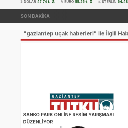
DOLAR
47.74 ₺
EURO
55.25 ₺
STERLIN
64.48
SON DAKİKA
"gaziantep uçak haberleri" ile İlgili Ha
SANKO PARK ONLİNE RESİM YARIŞMASI
DÜZENLİYOR