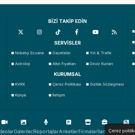
BİZİ TAKİP EDİN
SERVİSLER
Nöbetçi Eczane
Gazeteler
Yol & Trafik
Astroloji
Altın Fiyatları
Döviz Kurları
KURUMSAL
KVKK
Çerez Politikası
Gizlilik Sözleşmesi
Künye
İletişim
Çerez politik
deolar
Galeriler
Röportajlar
Anketler
Firmalar
İlanlar
Resmi İlan