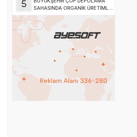
BÜYÜKŞEHİR ÇÖP DEPOLAMA
SAHASINDA ORGANİK ÜRETİMLE
YILDA 28 TON HASAT YAPIYOR