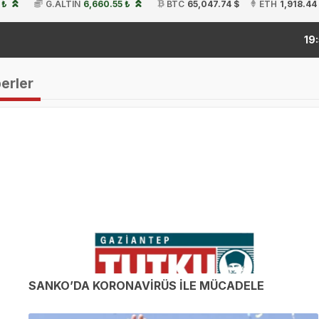
 ₺
G.ALTIN
6,660.55 ₺
BTC
65,047.74 $
ETH
1,918.44
ki
19:54
berler
SANKO’DA KORONAVİRÜS İLE MÜCADELE