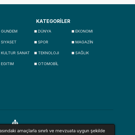
KATEGORİLER
GUNDEM
DÜNYA
EKONOMI
SIYASET
SPOR
MAGAZİN
KULTUR SANAT
TEKNOLOJI
SAĞLIK
EGITIM
OTOMOBİL
asındaki amaçlarla sınırlı ve mevzuata uygun şekilde
lar
Sitemap