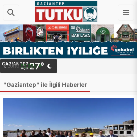
27°
GAZIANTEP
STERLIN
64.48 ₺
EURO
55.25 ₺
Açık
"Gaziantep" ile İlgili Haberler