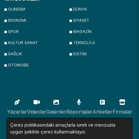
GUNDEM
DÜNYA
EKONOMI
SIYASET
SPOR
MAGAZİN
KULTUR SANAT
TEKNOLOJI
SAĞLIK
EGITIM
OTOMOBİL
Yazarlar
Videolar
Galeriler
Röportajlar
Anketler
Firmalar
Çerez politikasındaki amaçlarla sınırlı ve mevzuata
İlanlar
Resmi İlanlar
Sitemap
uygun şekilde çerez kullanmaktayız.