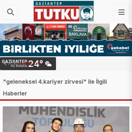
24°
GAZIANTEP
STERLIN
64.43 ₺
EURO
55.19 ₺
Az bulutlu
"geleneksel 4.kariyer zirvesi" ile İlgili
Haberler