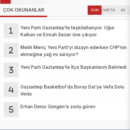
ÇOK OKUNANLAR
GÜN
HAFTA
AY
Yeni Parti Gaziantep’te teşkilatlanıyor: Uğur
Kalkan ve Emrah Sezer öne çıkıyor
Melih Meriç Yeni Parti’yi dizayn ederken CHP’nin
ekmeğine yağ mı sürüyor?
Yeni Parti Gaziantep’te İlçe Başkanlarını Belirledi
Gaziantep Basketbol'da Boray Dai’ye Vefa Dolu
Veda
Erhan Deniz Güngen'e zorlu görev