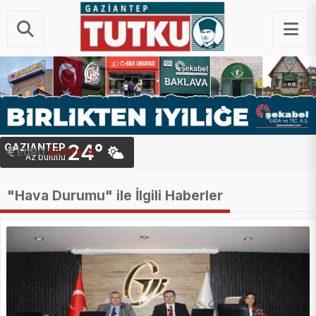
24°
GAZIANTEP
STERLIN
64.43 ₺
Az bulutlu
"Hava Durumu" ile İlgili Haberler