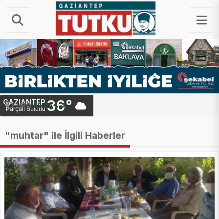
36°
GAZIANTEP
EURO
55.25 ₺
Parçalı Bulutlu
"muhtar" ile İlgili Haberler