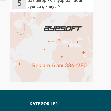
Gaziantep FK altyapıda neden
oyuncu çıkmıyor?
KATEGORİLER