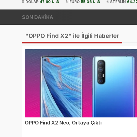
DOLAR
47.60 ₺
EURO
55.06 ₺
STERLIN
64.2
SON DAKİKA
"OPPO Find X2" ile İlgili Haberler
OPPO Find X2 Neo, Ortaya Çıktı