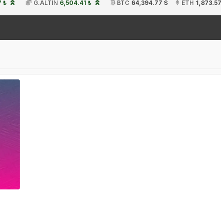
7 ₺
G.ALTIN
6,504.41 ₺
BTC
64,394.77 $
ETH
1,873.57
19: