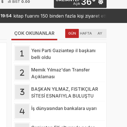
36°
 $
BİST
0.00
Açık
kitap fuarını 150 binden fazla kişi ziyaret etti
Sank
54
19:42
ÇOK OKUNANLAR
GÜN
HAFTA
AY
Yeni Parti Gaziantep il başkanı
belli oldu
Memik Yılmaz'dan Transfer
Açıklaması
BAŞKAN YILMAZ, FISTIKÇILAR
SİTESİ ESNAFIYLA BULUŞTU
İş dünyasından bankalara uyarı