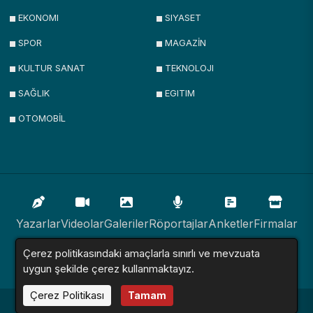
EKONOMI
SIYASET
SPOR
MAGAZİN
KULTUR SANAT
TEKNOLOJI
SAĞLIK
EGITIM
OTOMOBİL
Yazarlar
Videolar
Galeriler
Röportajlar
Anketler
Firmalar
Çerez politikasındaki amaçlarla sınırlı ve mevzuata
İlanlar
Resmi İlanlar
Sitemap
uygun şekilde çerez kullanmaktayız.
Çerez Politikası
Tamam
Haber Sitesi © 2016 - 2024. Tüm Hakları Saklıdır.