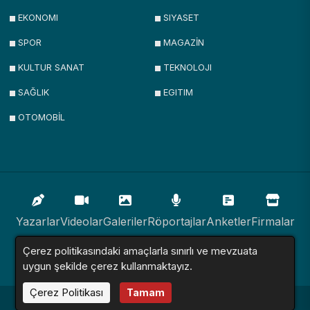
EKONOMI
SIYASET
SPOR
MAGAZİN
KULTUR SANAT
TEKNOLOJI
SAĞLIK
EGITIM
OTOMOBİL
Yazarlar
Videolar
Galeriler
Röportajlar
Anketler
Firmalar
Çerez politikasındaki amaçlarla sınırlı ve mevzuata
İlanlar
Resmi İlanlar
Sitemap
uygun şekilde çerez kullanmaktayız.
Çerez Politikası
Tamam
Haber Sitesi © 2016 - 2024. Tüm Hakları Saklıdır.