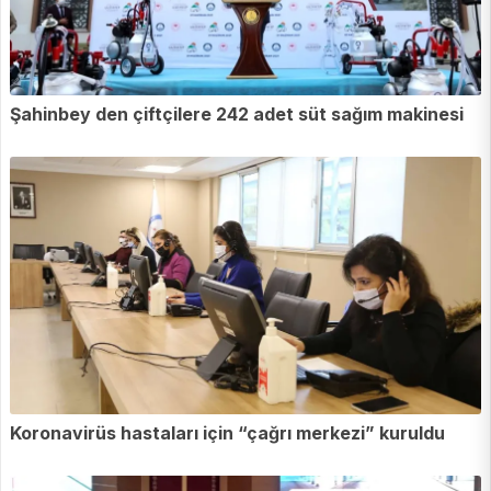
Şahinbey den çiftçilere 242 adet süt sağım makinesi
Koronavirüs hastaları için “çağrı merkezi” kuruldu