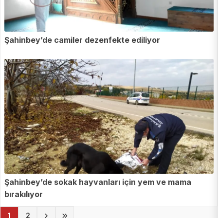
Şahinbey’de camiler dezenfekte ediliyor
Şahinbey’de sokak hayvanları için yem ve mama
bırakılıyor
(current)
1
2