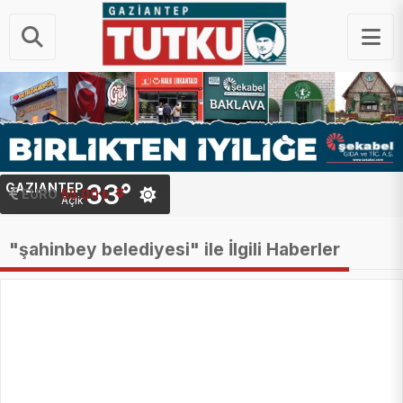
33°
GAZIANTEP
STERLIN
EURO
64.20 ₺
55.00 ₺
Açık
"şahinbey belediyesi" ile İlgili Haberler