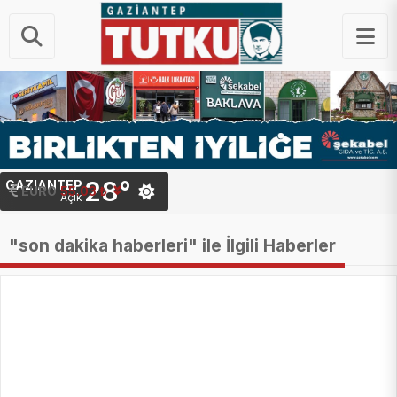
28°
GAZIANTEP
STERLIN
64.26 ₺
EURO
55.03 ₺
Açık
"son dakika haberleri" ile İlgili Haberler