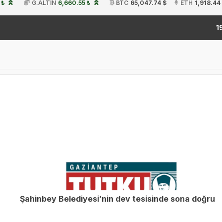
 ₺
G.ALTIN
6,660.55 ₺
BTC
65,047.74 $
ETH
1,918.44
19:54
Şahinbey Belediyesi’nin dev tesisinde sona doğru