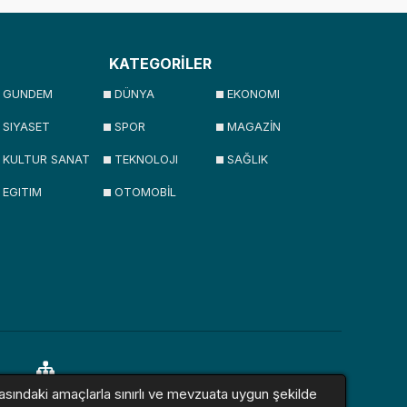
KATEGORİLER
GUNDEM
DÜNYA
EKONOMI
SIYASET
SPOR
MAGAZİN
KULTUR SANAT
TEKNOLOJI
SAĞLIK
EGITIM
OTOMOBİL
asındaki amaçlarla sınırlı ve mevzuata uygun şekilde
lar
Sitemap