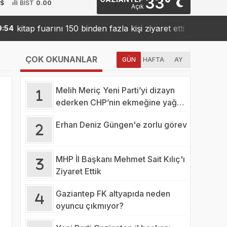
33°
 $
BİST
0.00
Açık
kitap fuarını 150 binden fazla kişi ziyaret etti
Sanko’d
19:42
ÇOK OKUNANLAR
GÜN
HAFTA
AY
Melih Meriç Yeni Parti’yi dizayn
ederken CHP’nin ekmeğine yağ
mı sürüyor?
Erhan Deniz Güngen'e zorlu görev
MHP İl Başkanı Mehmet Sait Kılıç'ı
Ziyaret Ettik
Gaziantep FK altyapıda neden
oyuncu çıkmıyor?