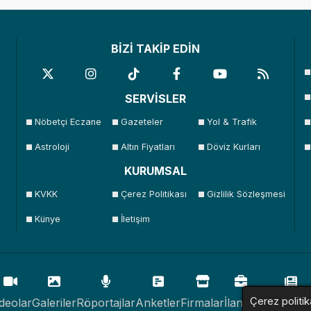
BİZİ TAKİP EDİN
SERVİSLER
Nöbetçi Eczane
Gazeteler
Yol & Trafik
Astroloji
Altın Fiyatları
Döviz Kurları
KURUMSAL
KVKK
Çerez Politikası
Gizlilik Sözleşmesi
Künye
İletişim
Çerez politik
deolar
Galeriler
Röportajlar
Anketler
Firmalar
İlanlar
Resmi İlan