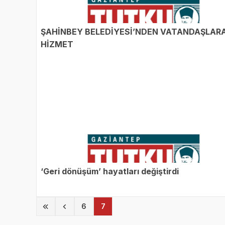
ŞAHİNBEY BELEDİYESİ’NDEN VATANDAŞLAR
HİZMET
‘Geri dönüşüm’ hayatları değiştirdi
(current)
6
7