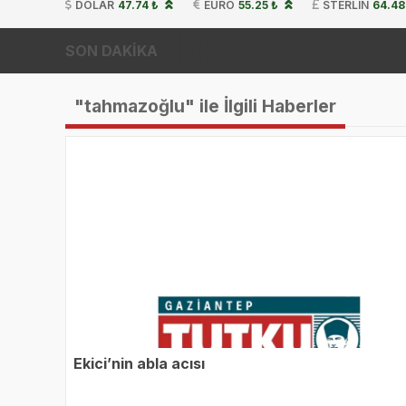
DOLAR
47.74 ₺
EURO
55.25 ₺
STERLIN
64.48
SON DAKİKA
"tahmazoğlu" ile İlgili Haberler
Ekici’nin abla acısı