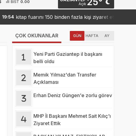
25°
$
BİST
0.00
Açık
kitap fuarını 150 binden fazla kişi ziyaret etti
Sank
54
19:42
ÇOK OKUNANLAR
GÜN
HAFTA
AY
Yeni Parti Gaziantep il başkanı
belli oldu
Memik Yılmaz'dan Transfer
Açıklaması
Erhan Deniz Güngen'e zorlu görev
MHP İl Başkanı Mehmet Sait Kılıç'ı
Ziyaret Ettik