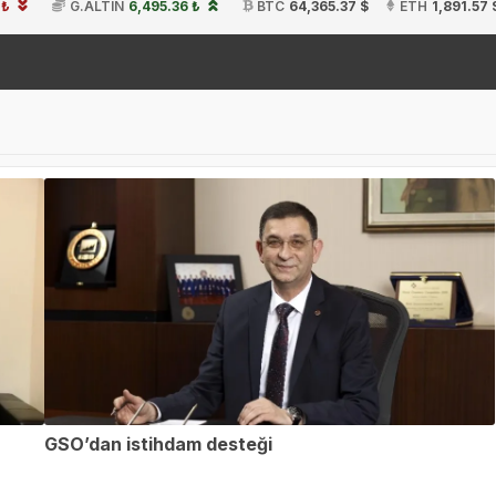
 ₺
G.ALTIN
6,495.36 ₺
BTC
64,365.37 $
ETH
1,891.57 
19:
GSO’dan istihdam desteği