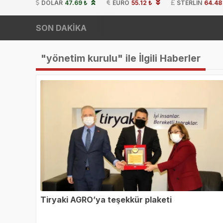
DOLAR
47.69 ₺
EURO
55.12 ₺
STERLIN
64.48
SON DAKİKA
"yönetim kurulu" ile İlgili Haberler
Tiryaki AGRO’ya teşekkür plaketi