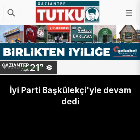
21°
GAZIANTEP
EURO
55.25 ₺
Açık
İyi Parti Başkülekçi'yle devam
dedi