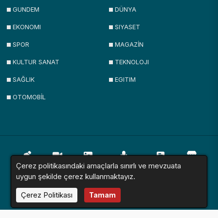
GUNDEM
DÜNYA
EKONOMI
SIYASET
SPOR
MAGAZİN
KULTUR SANAT
TEKNOLOJI
SAĞLIK
EGITIM
OTOMOBİL
Çerez politikasındaki amaçlarla sınırlı ve mevzuata
Yazarlar
Videolar
Galeriler
Röportajlar
Anketler
Firmalar
uygun şekilde çerez kullanmaktayız.
Çerez Politikası
Tamam
İlanlar
Resmi İlanlar
Sitemap