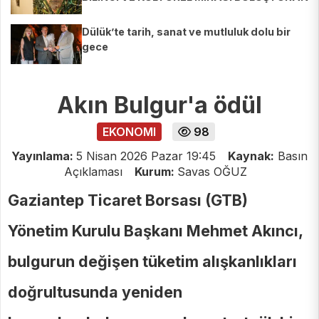
ÇİFTE SERGİ
Dülük’te tarih, sanat ve mutluluk dolu bir
gece
Akın Bulgur'a ödül
EKONOMI
98
Yayınlama:
5 Nisan 2026 Pazar 19:45
Kaynak:
Basın
Açıklaması
Kurum:
Savas OĞUZ
Gaziantep Ticaret Borsası (GTB)
Yönetim Kurulu Başkanı Mehmet Akıncı,
bulgurun değişen tüketim alışkanlıkları
doğrultusunda yeniden