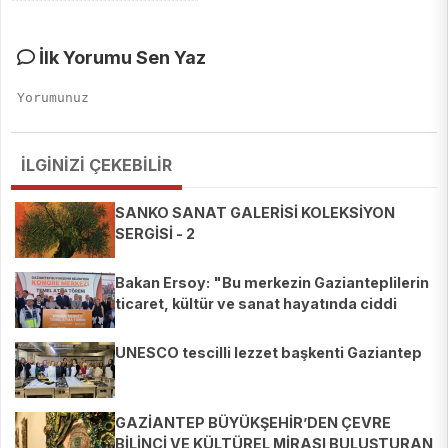
***********************************************
İlk Yorumu Sen Yaz
İLGİNİZİ ÇEKEBİLİR
SANKO SANAT GALERİSİ KOLEKSİYON
SERGİSİ - 2
Bakan Ersoy: "Bu merkezin Gazianteplilerin
ticaret, kültür ve sanat hayatında ciddi
etkisi olacağına inanıyorum"
UNESCO tescilli lezzet başkenti Gaziantep
GAZİANTEP BÜYÜKŞEHİR’DEN ÇEVRE
BİLİNCİ VE KÜLTÜREL MİRASI BULUŞTURAN