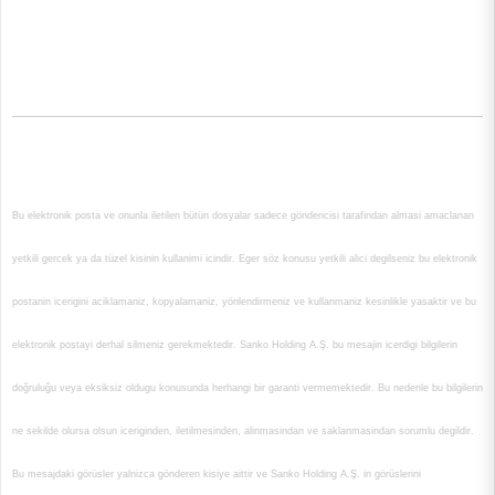
Bu elektronik posta ve onunla iletilen bütün dosyalar sadece göndericisi tarafindan almasi amaclanan
yetkili gercek ya da tüzel kisinin kullanimi icindir. Eger söz konusu yetkili alici degilseniz bu elektronik
postanin icerigini aciklamaniz, kopyalamaniz, yönlendirmeniz ve kullanmaniz kesinlikle yasaktir ve bu
elektronik postayi derhal silmeniz gerekmektedir. Sanko Holding A.Ş. bu mesajin icerdigi bilgilerin
doğruluğu veya eksiksiz oldugu konusunda herhangi bir garanti vermemektedir. Bu nedenle bu bilgilerin
ne sekilde olursa olsun iceriginden, iletilmesinden, alinmasindan ve saklanmasindan sorumlu degildir.
Bu mesajdaki görüsler yalnizca gönderen kisiye aittir ve Sanko Holding A.Ş. in görüslerini