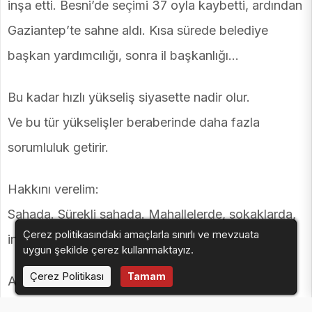
inşa etti. Besni’de seçimi 37 oyla kaybetti, ardından
Gaziantep’te sahne aldı. Kısa sürede belediye
başkan yardımcılığı, sonra il başkanlığı…
Bu kadar hızlı yükseliş siyasette nadir olur.
Ve bu tür yükselişler beraberinde daha fazla
sorumluluk getirir.
Hakkını verelim:
Sahada. Sürekli sahada. Mahallelerde, sokaklarda,
Çerez politikasındaki amaçlarla sınırlı ve mevzuata
insanların arasında…
uygun şekilde çerez kullanmaktayız.
Çerez Politikası
Tamam
Ama siyaset sadece görünmek değildir.