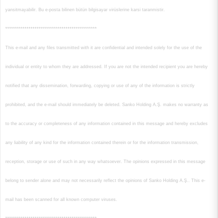
yansitmayabilir. Bu e-posta bilinen bütün bilgisayar virüslerine karsi taranmistir.
***********************************************
This e-mail and any files transmitted with it are confidential and intended solely for the use of the
individual or entity to whom they are addressed. If you are not the intended recipient you are hereby
notified that any dissemination, forwarding, copying or use of any of the information is strictly
prohibited, and the e-mail should immediately be deleted. Sanko Holding A.Ş. makes no warranty as
to the accuracy or completeness of any information contained in this message and hereby excludes
any liability of any kind for the information contained therein or for the information transmission,
reception, storage or use of such in any way whatsoever. The opinions expressed in this message
belong to sender alone and may not necessarily reflect the opinions of Sanko Holding A.Ş.. This e-
mail has been scanned for all known computer viruses.