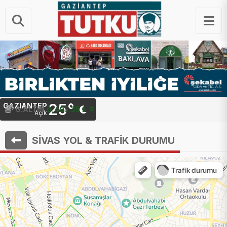
25°
GAZIANTEP
G.ALTIN
6,495.35 ₺
Açık
SİVAS YOL & TRAFİK DURUMU