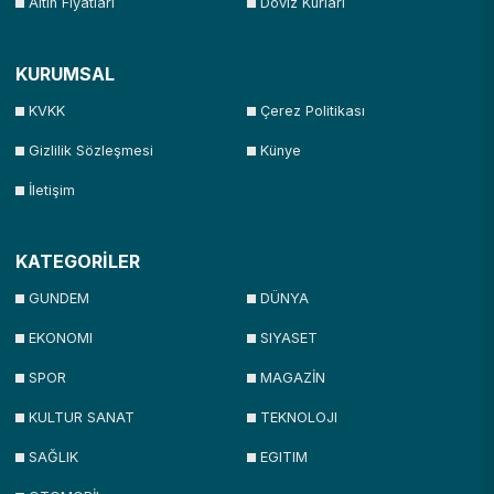
Altın Fiyatları
Döviz Kurları
KURUMSAL
KVKK
Çerez Politikası
Gizlilik Sözleşmesi
Künye
İletişim
KATEGORİLER
GUNDEM
DÜNYA
EKONOMI
SIYASET
SPOR
MAGAZİN
KULTUR SANAT
TEKNOLOJI
SAĞLIK
EGITIM