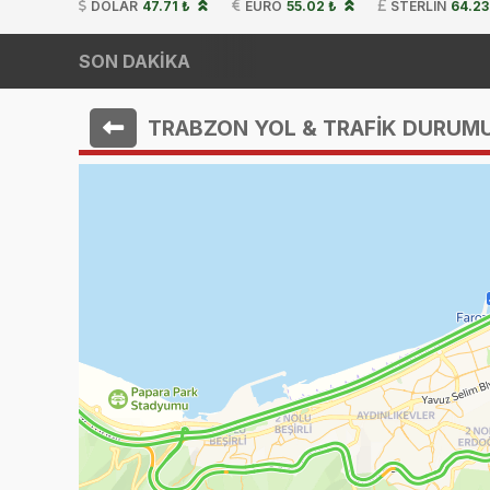
DOLAR
47.71 ₺
EURO
55.02 ₺
STERLIN
64.23
SON DAKİKA
TRABZON YOL & TRAFİK DURUM