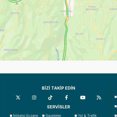
BİZİ TAKİP EDİN
SERVİSLER
Nöbetçi Eczane
Gazeteler
Yol & Trafik