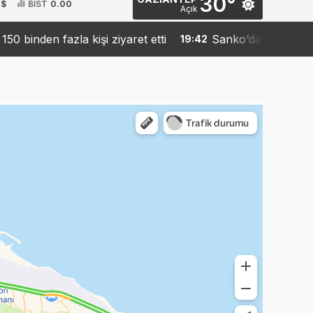
30°
 $
BİST
0.00
Açık
 binden fazla kişi ziyaret etti
Sanko’dan robotik cerra
19:42