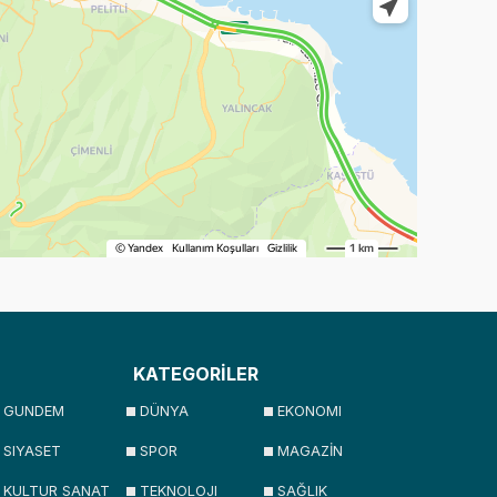
KATEGORİLER
GUNDEM
DÜNYA
EKONOMI
SIYASET
SPOR
MAGAZİN
KULTUR SANAT
TEKNOLOJI
SAĞLIK