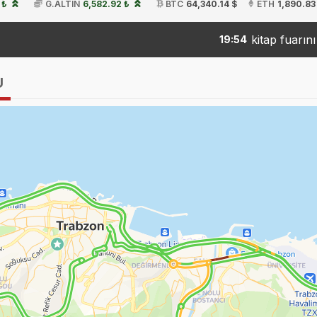
 ₺
G.ALTIN
6,582.92 ₺
BTC
64,340.14 $
ETH
1,890.83
kitap fuarını 150
19:54
U