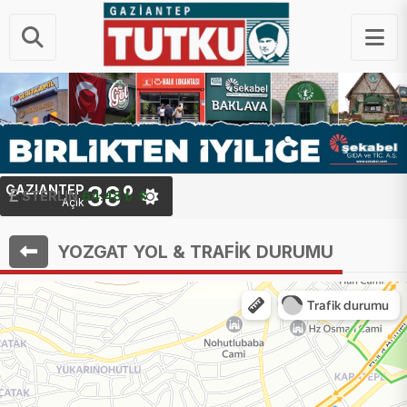
38°
GAZIANTEP
STERLIN
64.48 ₺
Açık
YOZGAT YOL & TRAFİK DURUMU