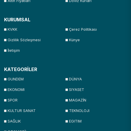
Altın Fiyatları
Döviz Kurları
KURUMSAL
KVKK
Çerez Politikası
Gizlilik Sözleşmesi
Künye
İletişim
KATEGORİLER
GUNDEM
DÜNYA
EKONOMI
SIYASET
SPOR
MAGAZİN
KULTUR SANAT
TEKNOLOJI
SAĞLIK
EGITIM