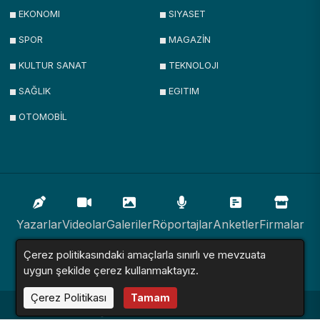
EKONOMI
SIYASET
SPOR
MAGAZİN
KULTUR SANAT
TEKNOLOJI
SAĞLIK
EGITIM
OTOMOBİL
Yazarlar
Videolar
Galeriler
Röportajlar
Anketler
Firmalar
Çerez politikasındaki amaçlarla sınırlı ve mevzuata
İlanlar
Resmi İlanlar
Sitemap
uygun şekilde çerez kullanmaktayız.
Çerez Politikası
Tamam
Haber Sitesi © 2016 - 2024. Tüm Hakları Saklıdır.