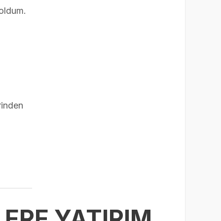
 oldum.
rinden
ERE YATIRIM