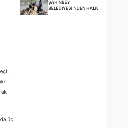
BULUŞTURUYOR
ŞAHİNBEY
BELEDİYESİ’NDEN HALK
SAĞLIĞI İÇİN SIKI
DENETİM
eçti.
ile
rak
nda üç