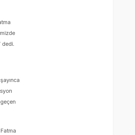
Fatma
timizde
 dedi.
aşayınca
asyon
i geçen
n Fatma