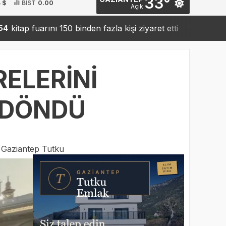
33°
 $
BİST
0.00
Açık
arını 150 binden fazla kişi ziyaret etti
Sanko’dan robot
19:42
RELERİNİ
 DÖNDÜ
:
Gaziantep Tutku