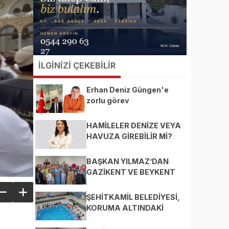
İLGİNİZİ ÇEKEBİLİR
Erhan Deniz Güngen'e
zorlu görev
HAMİLELER DENİZE VEYA
HAVUZA GİREBİLİR Mİ?
BAŞKAN YILMAZ’DAN
GAZİKENT VE BEYKENT
MAHALLELERİNE ZİYARET
ŞEHİTKAMİL BELEDİYESİ,
KORUMA ALTINDAKİ
ÇOCUKLARI SPORLA