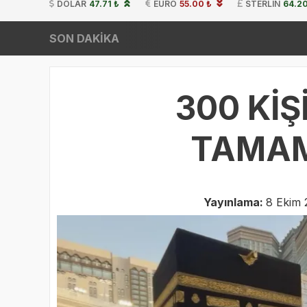
DOLAR
47.71 ₺
EURO
55.00 ₺
STERLIN
64.20
SON DAKİKA
300 KİŞ
TAMAM
Yayınlama:
8 Ekim 