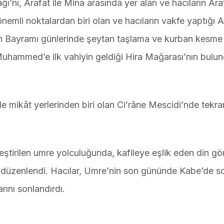
’nı, Arafat ile Mina arasında yer alan ve hacıların Ara
önemli noktalardan biri olan ve hacıların vakfe yaptığı A
ban Bayramı günlerinde şeytan taşlama ve kurban kesme
 Muhammed’e ilk vahiyin geldiği Hira Mağarası’nın bulu
 mikât yerlerinden biri olan Ci’râne Mescidi’nde tekra
leştirilen umre yolculuğunda, kafileye eşlik eden din gör
rı düzenlendi. Hacılar, Umre’nin son gününde Kabe’de s
rını sonlandırdı.