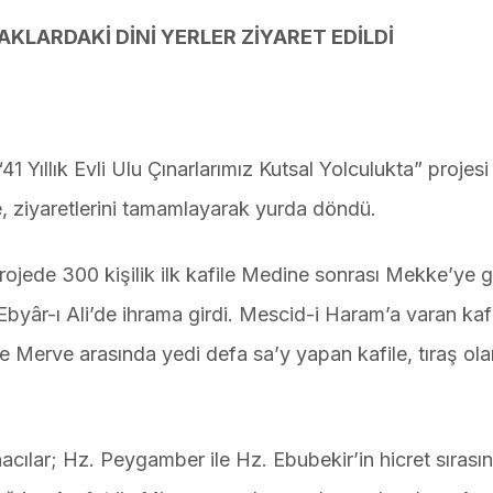
KLARDAKİ DİNİ YERLER ZİYARET EDİLDİ
 Yıllık Evli Ulu Çınarlarımız Kutsal Yolculukta” projesi
e, ziyaretlerini tamamlayarak yurda döndü.
rojede 300 kişilik ilk kafile Medine sonrası Mekke’ye g
Ebyâr-ı Ali’de ihrama girdi. Mescid-i Haram’a varan kaf
e Merve arasında yedi defa sa’y yapan kafile, tıraş ola
ılar; Hz. Peygamber ile Hz. Ebubekir’in hicret sırası