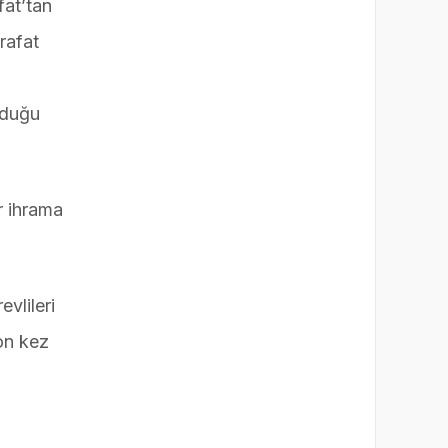
fat’tan
rafat
nduğu
r ihrama
evlileri
on kez