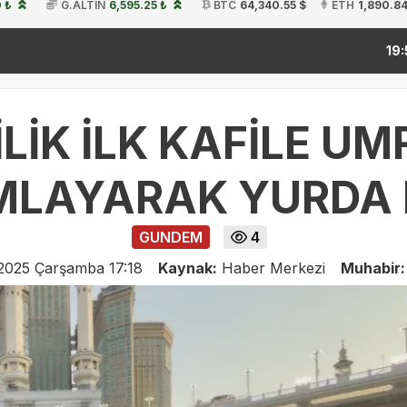
 ₺
G.ALTIN
6,595.25 ₺
BTC
64,340.55 $
ETH
1,890.84
kitap fu
19:54
İLİK İLK KAFİLE UM
LAYARAK YURDA
GUNDEM
4
2025 Çarşamba 17:18
Kaynak:
Haber Merkezi
Muhabir