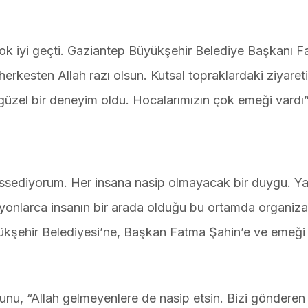
çok iyi geçti. Gaziantep Büyükşehir Belediye Başkanı 
erkesten Allah razı olsun. Kutsal topraklardaki ziyare
zel bir deneyim oldu. Hocalarımızın çok emeği vardı”
issediyorum. Her insana nasip olmayacak bir duygu. Y
lyonlarca insanın bir arada olduğu bu ortamda organiz
üyükşehir Belediyesi’ne, Başkan Fatma Şahin’e ve emeğ
unu, “Allah gelmeyenlere de nasip etsin. Bizi göndere