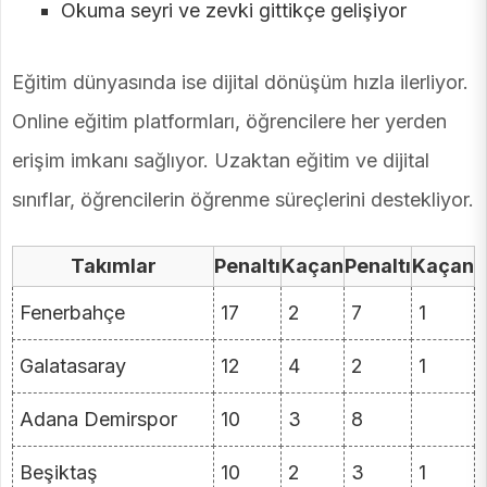
Okuma seyri ve zevki gittikçe gelişiyor
Eğitim dünyasında ise dijital dönüşüm hızla ilerliyor.
Online eğitim platformları, öğrencilere her yerden
erişim imkanı sağlıyor. Uzaktan eğitim ve dijital
sınıflar, öğrencilerin öğrenme süreçlerini destekliyor.
Takımlar
Penaltı
Kaçan
Penaltı
Kaçan
Fenerbahçe
17
2
7
1
Galatasaray
12
4
2
1
Adana Demirspor
10
3
8
Beşiktaş
10
2
3
1