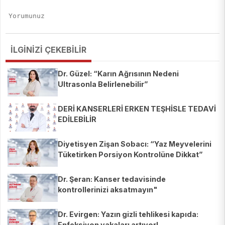
İLGİNİZİ ÇEKEBİLİR
Dr. Güzel: “Karın Ağrısının Nedeni
Ultrasonla Belirlenebilir”
DERİ KANSERLERİ ERKEN TEŞHİSLE TEDAVİ
EDİLEBİLİR
Diyetisyen Zişan Sobacı: “Yaz Meyvelerini
Tüketirken Porsiyon Kontrolüne Dikkat”
Dr. Şeran: Kanser tedavisinde
kontrollerinizi aksatmayın"
Dr. Evirgen: Yazın gizli tehlikesi kapıda:
Enfeksiyon vakaları artıyor!