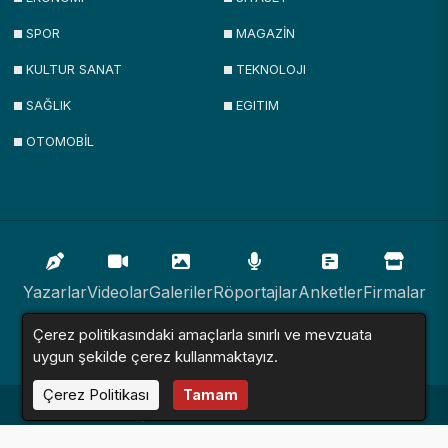
SPOR
MAGAZİN
KULTUR SANAT
TEKNOLOJI
SAĞLIK
EGITIM
OTOMOBİL
Yazarlar
Videolar
Galeriler
Röportajlar
Anketler
Firmalar
Çerez politikasındaki amaçlarla sınırlı ve mevzuata
İlanlar
Resmi İlanlar
Sitemap
uygun şekilde çerez kullanmaktayız.
Çerez Politikası
Tamam
Haber Sitesi © 2016 - 2024. Tüm Hakları Saklıdır.