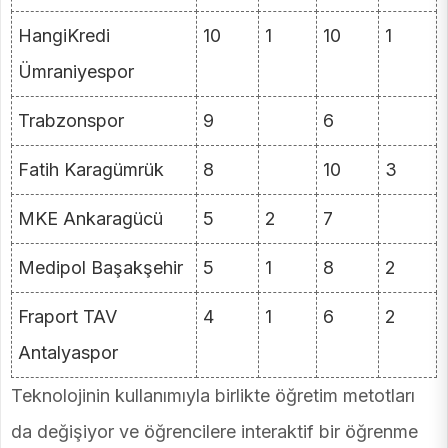
HangiKredi
10
1
10
1
Ümraniyespor
Trabzonspor
9
6
Fatih Karagümrük
8
10
3
MKE Ankaragücü
5
2
7
Medipol Başakşehir
5
1
8
2
Fraport TAV
4
1
6
2
Antalyaspor
Teknolojinin kullanımıyla birlikte öğretim metotları
da değişiyor ve öğrencilere interaktif bir öğrenme