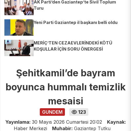
AK Parti’den Gaziantep’te Sivil Toplum
Turu
Yeni Parti Gaziantep il başkanı belli oldu
MERİÇ’TEN CEZAEVLERİNDEKİ KÖTÜ
KOŞULLAR İÇİN SORU ÖNERGESİ
Şehitkamil’de bayram
boyunca hummalı temizlik
mesaisi
GUNDEM
123
Yayınlama:
30 Mayıs 2026 Cumartesi 20:02
Kaynak:
Haber Merkezi
Muhabir:
Gaziantep Tutku