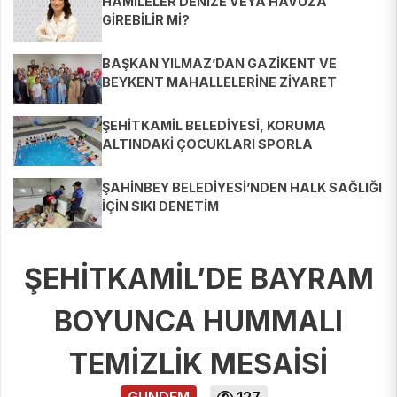
HAMİLELER DENİZE VEYA HAVUZA
GİREBİLİR Mİ?
BAŞKAN YILMAZ’DAN GAZİKENT VE
BEYKENT MAHALLELERİNE ZİYARET
ŞEHİTKAMİL BELEDİYESİ, KORUMA
ALTINDAKİ ÇOCUKLARI SPORLA
BULUŞTURUYOR
ŞAHİNBEY BELEDİYESİ’NDEN HALK SAĞLIĞI
İÇİN SIKI DENETİM
ŞEHİTKAMİL’DE BAYRAM
BOYUNCA HUMMALI
TEMİZLİK MESAİSİ