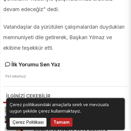
devam edeceğiz” dedi.
Vatandaşlar da yürütülen çalışmalardan duydukları
memnuniyeti dile getirerek, Başkan Yılmaz ve
ekibine teşekkür etti.
İlk Yorumu Sen Yaz
İLGİNİZİ ÇEKEBİLİR
Çerez politikasındaki amaçlarla sınırlı ve mevzuata
Erhan Deniz Güngen'e zorlu görev
uygun şekilde çerez kullanmaktayız.
Çerez Politikası
Tamam
HAMİLELER DENİZE VEYA HAVUZA