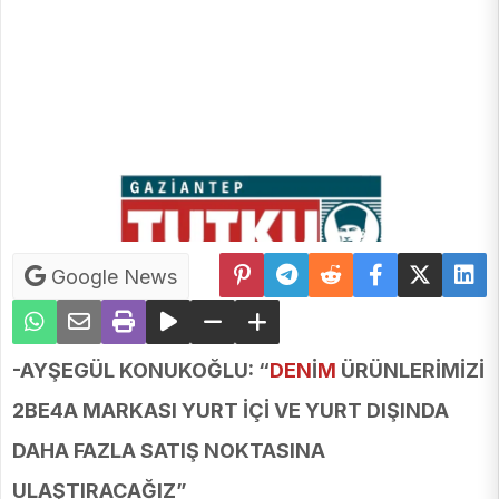
Google News
-AYŞEGÜL KONUKOĞLU: “
DEN
İ
M
ÜRÜNLERİMİZİ
2BE4A MARKASI YURT İÇİ VE YURT DIŞINDA
DAHA FAZLA SATIŞ NOKTASINA
ULAŞTIRACAĞIZ”