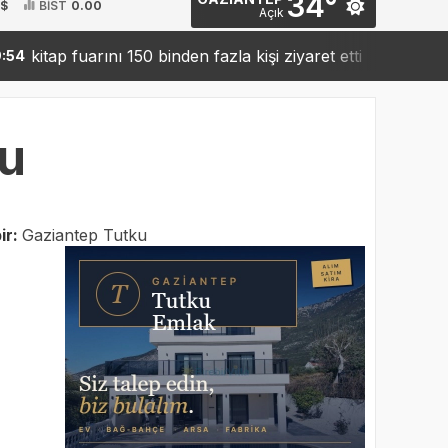
34°
 $
BİST
0.00
Açık
ap fuarını 150 binden fazla kişi ziyaret etti
Sanko’dan 
19:42
ku
ir:
Gaziantep Tutku