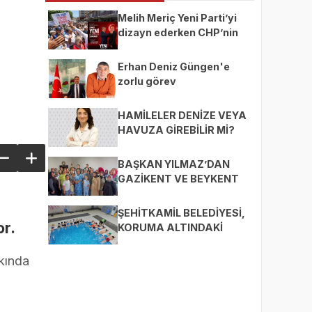
Melih Meriç Yeni Parti’yi
dizayn ederken CHP’nin
ekmeğine yağ mı sürüyor?
Erhan Deniz Güngen'e
zorlu görev
HAMİLELER DENİZE VEYA
HAVUZA GİREBİLİR Mİ?
BAŞKAN YILMAZ’DAN
GAZİKENT VE BEYKENT
MAHALLELERİNE ZİYARET
ŞEHİTKAMİL BELEDİYESİ,
or.
KORUMA ALTINDAKİ
ÇOCUKLARI SPORLA
BULUŞTURUYOR
kkında