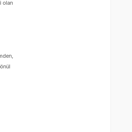
i olan
imden,
önül