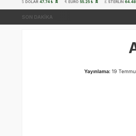
DOLAR
47.74 ₺
EURO
55.25 ₺
STERLIN
64.48
SON DAKİKA
A
Yayınlama:
19 Temmuz