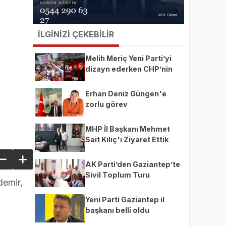
İLGİNİZİ ÇEKEBİLİR
Melih Meriç Yeni Parti’yi
dizayn ederken CHP’nin
ekmeğine yağ mı sürüyor?
Erhan Deniz Güngen'e
zorlu görev
MHP İl Başkanı Mehmet
Sait Kılıç'ı Ziyaret Ettik
AK Parti’den Gaziantep’te
Sivil Toplum Turu
demir,
Yeni Parti Gaziantep il
başkanı belli oldu