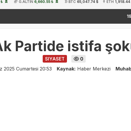
 ₺
G.ALTIN
6,660.55 ₺
BTC
65,047.74 $
ETH
1,918.44
kit
19:54
k Partide istifa şo
SIYASET
0
 2025 Cumartesi 20:53
Kaynak:
Haber Merkezi
Muhab