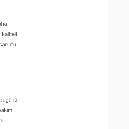
aha
kaliteli
sarrufu
e bugünü
 bakım
nı